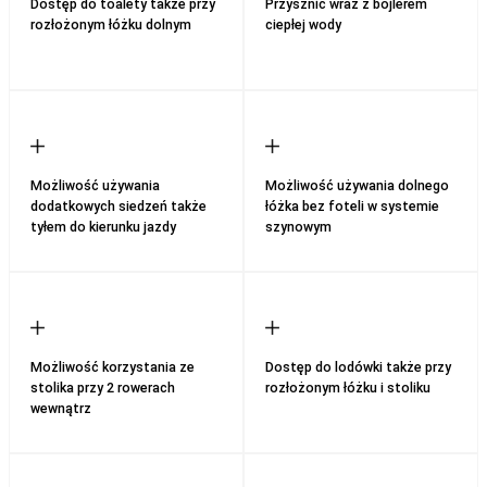
Dostęp do toalety także przy
Przysznic wraz z bojlerem
rozłożonym łóżku dolnym
ciepłej wody
Możliwość używania
Możliwość używania dolnego
dodatkowych siedzeń także
łóżka bez foteli w systemie
tyłem do kierunku jazdy
szynowym
Możliwość korzystania ze
Dostęp do lodówki także przy
stolika przy 2 rowerach
rozłożonym łóżku i stoliku
wewnątrz