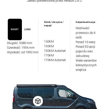
Jakość potwierdzona przez Renault S.A.S.
Silnik / skrzynia /
Indywidualizacja:
napęd:
Możliwość
SHORT
LONG
przewozu do 6
osób
130KM
Ponad 10 wesji
Długość: 5080 mm
150KM
Ponad 50 opcji
Szerokość: 1956 mm
150KM Automat
pojazdu oraz
Wysokość: od 1990 mm
170KM
zabudowy
170KM Automat
Wiele wariantów
kolorystycznych
wnętrza