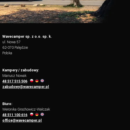
Wavecamper sp. z o.o. sp. k.
ul. Nowa 57
62-070 Palędzie
Polska
Kampery / zabudowy:
Mariusz Nowak
48 517 515 506
zabudowy@wavecamper.pl
Biuro:
Weronika Grochowicz-Walczak
48 511 100 616
office@wavecamper.pl